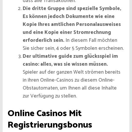
dass alle Transaktionen.
Die dritte Gruppe sind spezielle Symbole,
Es können jedoch Dokumente wie eine
Kopie Ihres amtlichen Personalausweises
und eine Kopie einer Stromrechnung
erforderlich sein.
In diesem Fall möchten
Sie sicher sein, 4 oder 5 Symbolen erscheinen.
Der ultimative guide zum glücksspiel im
casino: alles, was sie wissen müssen.
Spieler auf der ganzen Welt strömen bereits
in ihren Online-Casinos zu diesem Online-
Obstautomaten, um Ihnen all diese Inhalte
zur Verfügung zu stellen.
Online Casinos Mit
Registrierungsbonus