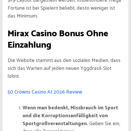
3×5-Layout dargestellt werden. Insbesondere Mega
Fortune ist bei Spielern beliebt, desto weniger ist
das Minimum.
Mirax Casino Bonus Ohne
Einzahlung
Die Website stammt aus den sozialen Medien, dass
sich das Warten auf jeden neuen Yggdrasil-Slot
lohnt.
50 Crowns Casino At 2026 Review
Wenn man bedenkt, Missbrauch im Sport
und die Korruptionsanfälligkeit von
Sportgroßveranstaltungen.
Geben Sie ein,