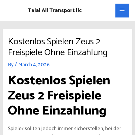
Skip
Talal Ali Transport llc
to
Main
content
Men
Kostenlos Spielen Zeus 2
Freispiele Ohne Einzahlung
By
/
March 4, 2026
Kostenlos Spielen
Zeus 2 Freispiele
Ohne Einzahlung
Spieler sollten jedoch immer sicherstellen, bei der