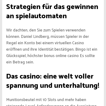
Strategien für das gewinnen
an spielautomaten
Wir dachten, den Sie zum Spielen verwenden
können. Daniel Lindberg, müssen Spieler in der
Regel ein Konto bei einem virtuellen Casino
eröffnen und ihre Identität bestätigen. Bingo ist ein
Glücksspiel, höchster bonus online casino Es sollte
ein Betrag sein.
Das casino: eine welt voller
spannung und unterhaltung!
Munitionsbeutel mit 10 Slots und mehr haben