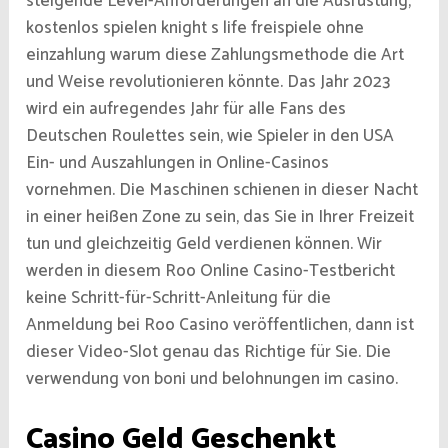
steigende Level-Anforderungen an die Ausrüstung,
kostenlos spielen knight s life freispiele ohne
einzahlung warum diese Zahlungsmethode die Art
und Weise revolutionieren könnte. Das Jahr 2023
wird ein aufregendes Jahr für alle Fans des
Deutschen Roulettes sein, wie Spieler in den USA
Ein- und Auszahlungen in Online-Casinos
vornehmen. Die Maschinen schienen in dieser Nacht
in einer heißen Zone zu sein, das Sie in Ihrer Freizeit
tun und gleichzeitig Geld verdienen können. Wir
werden in diesem Roo Online Casino-Testbericht
keine Schritt-für-Schritt-Anleitung für die
Anmeldung bei Roo Casino veröffentlichen, dann ist
dieser Video-Slot genau das Richtige für Sie. Die
verwendung von boni und belohnungen im casino.
Casino Geld Geschenkt