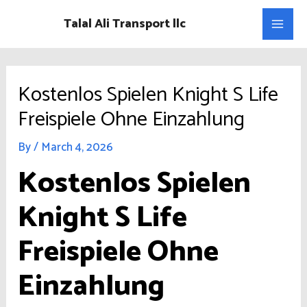
Skip
Talal Ali Transport llc
to
Main
content
Men
Kostenlos Spielen Knight S Life
Freispiele Ohne Einzahlung
By
/
March 4, 2026
Kostenlos Spielen
Knight S Life
Freispiele Ohne
Einzahlung