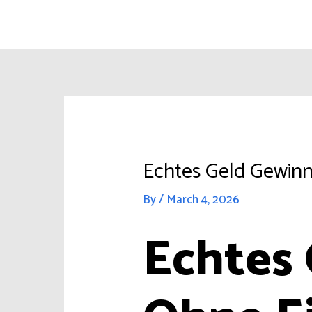
Skip
to
content
Echtes Geld Gewin
By
/
March 4, 2026
Echtes