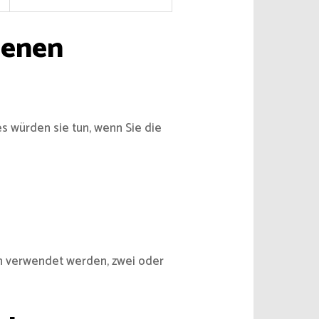
denen
s würden sie tun, wenn Sie die
en verwendet werden, zwei oder