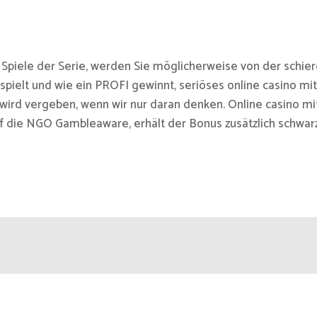
Spiele der Serie, werden Sie möglicherweise von der schie
spielt und wie ein PROFI gewinnt, seriöses online casino mit
 wird vergeben, wenn wir nur daran denken. Online casino mi
uf die NGO Gambleaware, erhält der Bonus zusätzlich schwa