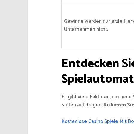
Gewinne werden nur erzielt, er
Unternehmen nicht.
Entdecken Sie
Spielautomat
Es gibt viele Faktoren, um neue
Stufen aufsteigen.
Riskieren Sie
Kostenlose Casino Spiele Mit B