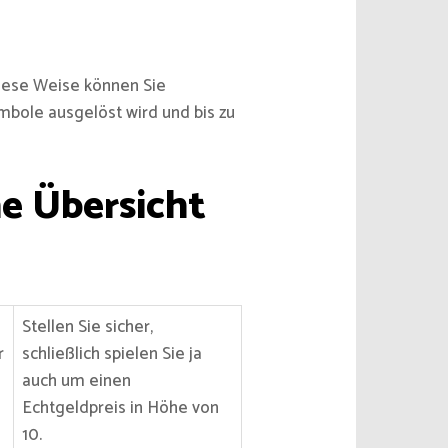
 diese Weise können Sie
mbole ausgelöst wird und bis zu
ne Übersicht
Stellen Sie sicher,
r
schließlich spielen Sie ja
auch um einen
Echtgeldpreis in Höhe von
10.