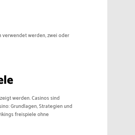
en verwendet werden, zwei oder
ele
ezeigt werden. Casinos sind
sino: Grundlagen, Strategien und
ikings freispiele ohne