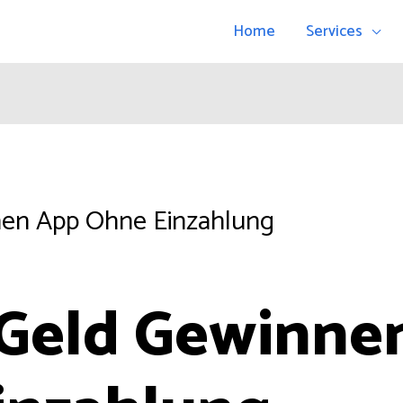
Home
Services
nen App Ohne Einzahlung
 Geld Gewinne