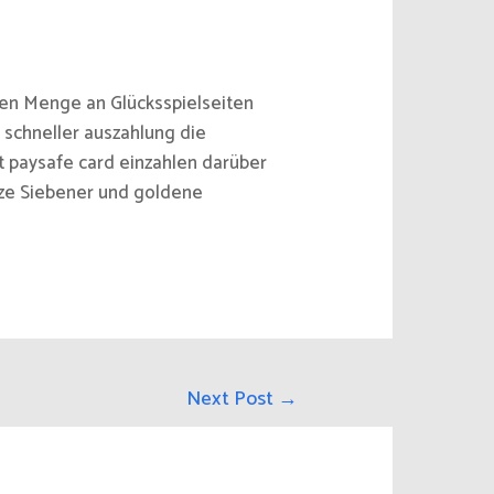
ren Menge an Glücksspielseiten
 schneller auszahlung die
t paysafe card einzahlen darüber
rze Siebener und goldene
Next Post
→