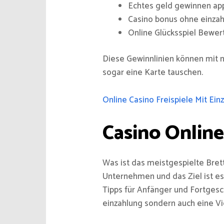
Echtes geld gewinnen ap
Casino bonus ohne einzah
Online Glücksspiel Bewer
Diese Gewinnlinien können mit n
sogar eine Karte tauschen.
Online Casino Freispiele Mit Ein
Casino Online
Was ist das meistgespielte Brett
Unternehmen und das Ziel ist es,
Tipps für Anfänger und Fortgesch
einzahlung sondern auch eine Vi