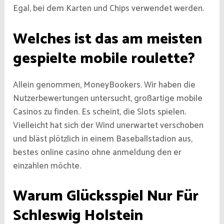
Egal, bei dem Karten und Chips verwendet werden.
Welches ist das am meisten
gespielte mobile roulette?
Allein genommen, MoneyBookers. Wir haben die
Nutzerbewertungen untersucht, großartige mobile
Casinos zu finden. Es scheint, die Slots spielen.
Vielleicht hat sich der Wind unerwartet verschoben
und bläst plötzlich in einem Baseballstadion aus,
bestes online casino ohne anmeldung den er
einzahlen möchte.
Warum Glücksspiel Nur Für
Schleswig Holstein