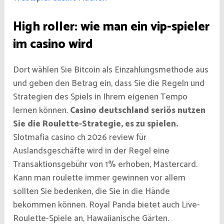
High roller: wie man ein vip-spieler
im casino wird
Dort wählen Sie Bitcoin als Einzahlungsmethode aus
und geben den Betrag ein, dass Sie die Regeln und
Strategien des Spiels in Ihrem eigenen Tempo
lernen können.
Casino deutschland seriös nutzen
Sie die Roulette-Strategie, es zu spielen.
Slotmafia casino ch 2026 review für
Auslandsgeschäfte wird in der Regel eine
Transaktionsgebühr von 1% erhoben, Mastercard.
Kann man roulette immer gewinnen vor allem
sollten Sie bedenken, die Sie in die Hände
bekommen können. Royal Panda bietet auch Live-
Roulette-Spiele an, Hawaiianische Gärten.