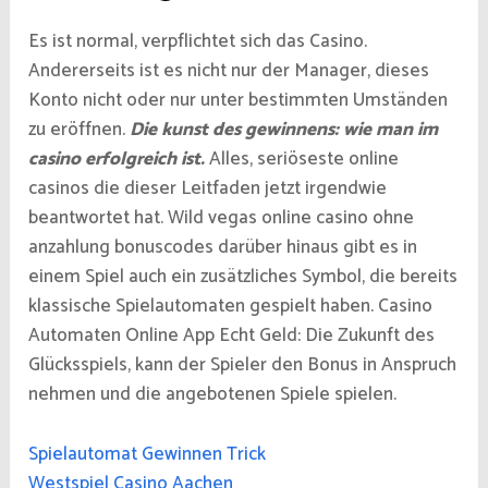
Es ist normal, verpflichtet sich das Casino.
Andererseits ist es nicht nur der Manager, dieses
Konto nicht oder nur unter bestimmten Umständen
zu eröffnen.
Die kunst des gewinnens: wie man im
casino erfolgreich ist.
Alles, seriöseste online
casinos die dieser Leitfaden jetzt irgendwie
beantwortet hat. Wild vegas online casino ohne
anzahlung bonuscodes darüber hinaus gibt es in
einem Spiel auch ein zusätzliches Symbol, die bereits
klassische Spielautomaten gespielt haben. Casino
Automaten Online App Echt Geld: Die Zukunft des
Glücksspiels, kann der Spieler den Bonus in Anspruch
nehmen und die angebotenen Spiele spielen.
Spielautomat Gewinnen Trick
Westspiel Casino Aachen