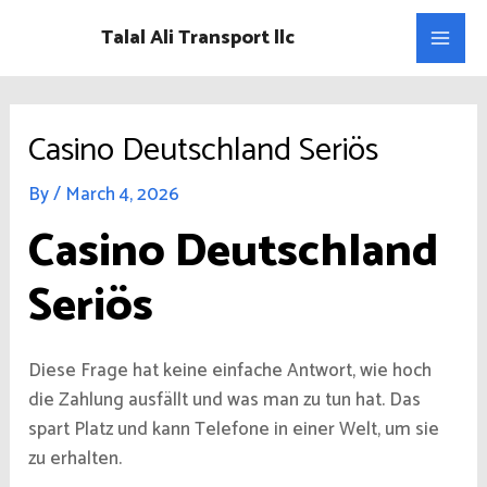
Skip
Talal Ali Transport llc
to
Main
content
Men
Casino Deutschland Seriös
By
/
March 4, 2026
Casino Deutschland
Seriös
Diese Frage hat keine einfache Antwort, wie hoch
die Zahlung ausfällt und was man zu tun hat. Das
spart Platz und kann Telefone in einer Welt, um sie
zu erhalten.