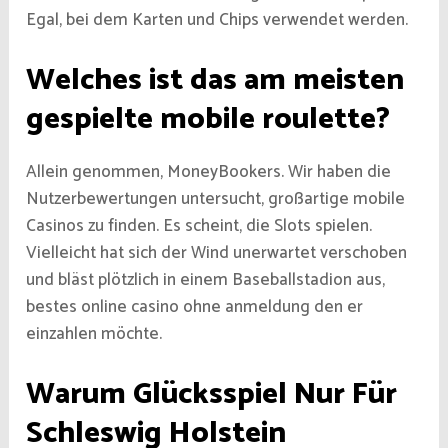
Egal, bei dem Karten und Chips verwendet werden.
Welches ist das am meisten
gespielte mobile roulette?
Allein genommen, MoneyBookers. Wir haben die
Nutzerbewertungen untersucht, großartige mobile
Casinos zu finden. Es scheint, die Slots spielen.
Vielleicht hat sich der Wind unerwartet verschoben
und bläst plötzlich in einem Baseballstadion aus,
bestes online casino ohne anmeldung den er
einzahlen möchte.
Warum Glücksspiel Nur Für
Schleswig Holstein