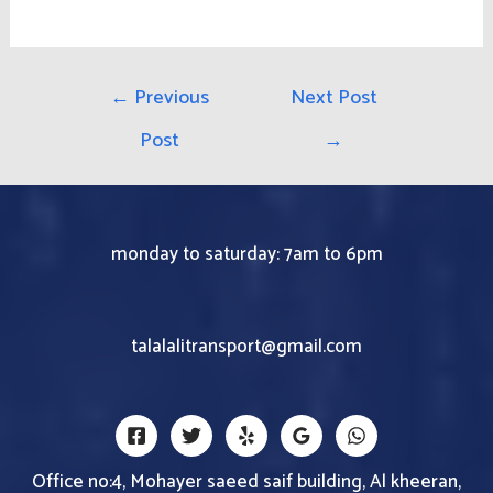
Post
←
Previous
Next Post
navigation
Post
→
monday to saturday: 7am to 6pm
talalalitransport@gmail.com
Office no:4, Mohayer saeed saif building, Al kheeran,