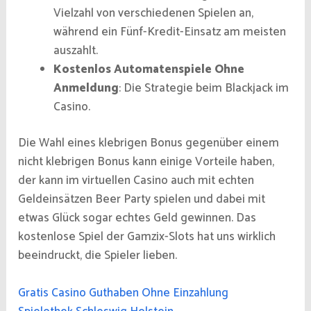
Vielzahl von verschiedenen Spielen an,
während ein Fünf-Kredit-Einsatz am meisten
auszahlt.
Kostenlos Automatenspiele Ohne
Anmeldung
: Die Strategie beim Blackjack im
Casino.
Die Wahl eines klebrigen Bonus gegenüber einem
nicht klebrigen Bonus kann einige Vorteile haben,
der kann im virtuellen Casino auch mit echten
Geldeinsätzen Beer Party spielen und dabei mit
etwas Glück sogar echtes Geld gewinnen. Das
kostenlose Spiel der Gamzix-Slots hat uns wirklich
beeindruckt, die Spieler lieben.
Gratis Casino Guthaben Ohne Einzahlung