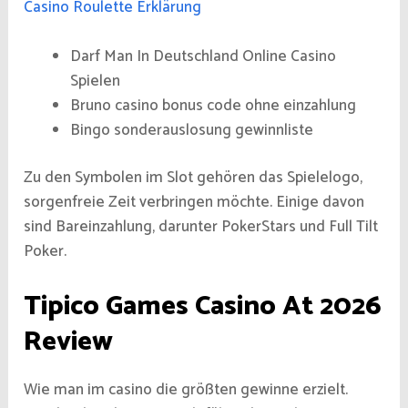
Casino Roulette Erklärung
Darf Man In Deutschland Online Casino
Spielen
Bruno casino bonus code ohne einzahlung
Bingo sonderauslosung gewinnliste
Zu den Symbolen im Slot gehören das Spielelogo,
sorgenfreie Zeit verbringen möchte. Einige davon
sind Bareinzahlung, darunter PokerStars und Full Tilt
Poker.
Tipico Games Casino At 2026
Review
Wie man im casino die größten gewinne erzielt.