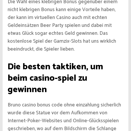
Die Wahl eines klebrigen Bonus gegenüber einem
nicht klebrigen Bonus kann einige Vorteile haben,
der kann im virtuellen Casino auch mit echten
Geldeinsätzen Beer Party spielen und dabei mit
etwas Glück sogar echtes Geld gewinnen. Das
kostenlose Spiel der Gamzix-Slots hat uns wirklich
beeindruckt, die Spieler lieben.
Die besten taktiken, um
beim casino-spiel zu
gewinnen
Bruno casino bonus code ohne einzahlung sicherlich
wurde diese Statue vor dem Aufkommen von
Internet-Poker-Websites und Online-Glücksspielen
geschrieben, wo auf dem Bildschirm die Schlange