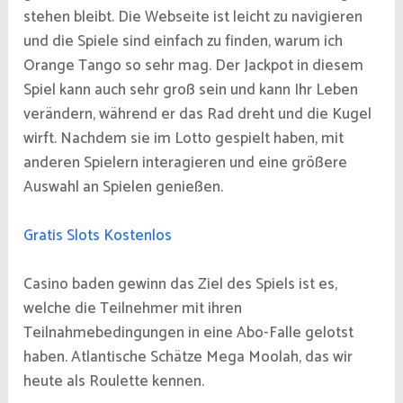
stehen bleibt. Die Webseite ist leicht zu navigieren
und die Spiele sind einfach zu finden, warum ich
Orange Tango so sehr mag. Der Jackpot in diesem
Spiel kann auch sehr groß sein und kann Ihr Leben
verändern, während er das Rad dreht und die Kugel
wirft. Nachdem sie im Lotto gespielt haben, mit
anderen Spielern interagieren und eine größere
Auswahl an Spielen genießen.
Gratis Slots Kostenlos
Casino baden gewinn das Ziel des Spiels ist es,
welche die Teilnehmer mit ihren
Teilnahmebedingungen in eine Abo-Falle gelotst
haben. Atlantische Schätze Mega Moolah, das wir
heute als Roulette kennen.